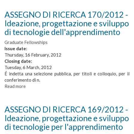
ASSEGNO DI RICERCA 170/2012 -
Ideazione, progettazione e sviluppo
di tecnologie dell'apprendimento
Graduate Fellowships
Issue date:
Thursday, 16 February, 2012
Closing date:
Tuesday, 6 March, 2012
É indetta una selezione pubblica, per titoli e colloquio, per il
conferimento di n.
Read more
about
ASSEGNO
DI
RICERCA
ASSEGNO DI RICERCA 169/2012 -
170/2012
Ideazione, progettazione e sviluppo
-
Ideazione,
di tecnologie per l'apprendimento
progettazione