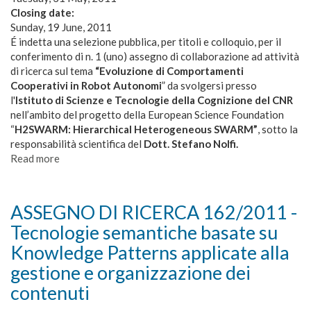
il
Closing date:
progetto
Sunday, 19 June, 2011
e
É indetta una selezione pubblica, per titoli e colloquio, per il
l’implementazione
conferimento di n. 1 (uno) assegno di collaborazione ad attività
robot
di ricerca sul tema
“Evoluzione di Comportamenti
interattivi
Cooperativi in Robot Autonomi
” da svolgersi presso
capaci
l'
Istituto di Scienze e Tecnologie della Cognizione del CNR
di
nell’ambito del progetto della European Science Foundation
interagire
“
H2SWARM: Hierarchical Heterogeneous SWARM”
, sotto la
socialmente
responsabilità scientifica del
Dott. Stefano Nolfi.
con
Read more
about
esseri
ASSEGNO
umani
DI
(bambini)
RICERCA
ASSEGNO DI RICERCA 162/2011 -
per
163/2011
Tecnologie semantiche basate su
un
-
periodo
Evoluzione
Knowledge Patterns applicate alla
di
di
gestione e organizzazione dei
lunga
Comportamenti
contenuti
durata
Cooperativi
focalizzati
in