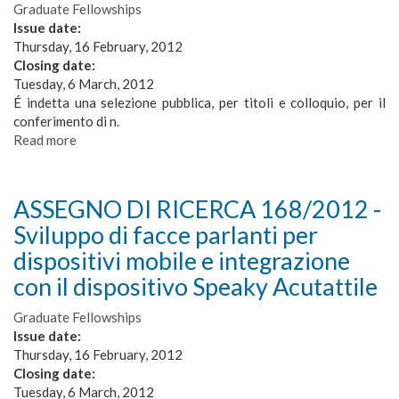
e
Graduate Fellowships
sviluppo
Issue date:
di
Thursday, 16 February, 2012
tecnologie
Closing date:
dell'apprendimento
Tuesday, 6 March, 2012
É indetta una selezione pubblica, per titoli e colloquio, per il
conferimento di n.
Read more
about
ASSEGNO
DI
RICERCA
ASSEGNO DI RICERCA 168/2012 -
169/2012
Sviluppo di facce parlanti per
-
Ideazione,
dispositivi mobile e integrazione
progettazione
con il dispositivo Speaky Acutattile
e
sviluppo
Graduate Fellowships
di
Issue date:
tecnologie
Thursday, 16 February, 2012
per
Closing date:
l'apprendimento
Tuesday, 6 March, 2012