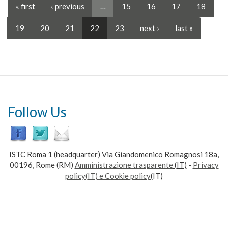
« first
‹ previous
…
15
16
17
18
161/2011
-
Sviluppo
19
20
21
22
23
next ›
last »
di
modelli
computazionali
dell'apprendimento
basato
su
motivazioni
Follow Us
estrinseche
ed
intrinseche
ISTC Roma 1 (headquarter) Via Giandomenico Romagnosi 18a,
00196, Rome (RM)
Amministrazione trasparente
(IT)
-
Privacy
policy(IT) e Cookie policy
(IT)