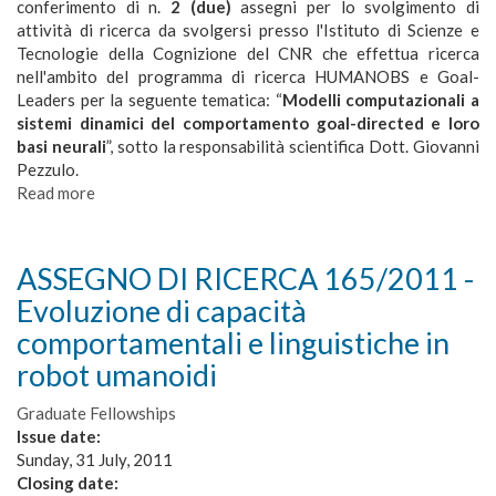
conferimento di n.
2 (due)
assegni per lo svolgimento di
linguaggio
attività di ricerca da svolgersi presso l'Istituto di Scienze e
e
Tecnologie della Cognizione del CNR che effettua ricerca
della
nell'ambito del programma di ricerca HUMANOBS e Goal-
coordinazione
Leaders per la seguente tematica: “
Modelli computazionali a
motoria
sistemi dinamici del comportamento goal-directed e loro
basi neurali
”, sotto la responsabilità scientifica Dott. Giovanni
Pezzulo.
Read more
about
ASSEGNO
DI
RICERCA
ASSEGNO DI RICERCA 165/2011 -
166/2011
Evoluzione di capacità
-
Modelli
comportamentali e linguistiche in
computazionali
robot umanoidi
a
sistemi
Graduate Fellowships
dinamici
Issue date:
del
Sunday, 31 July, 2011
comportamento
Closing date:
goal-