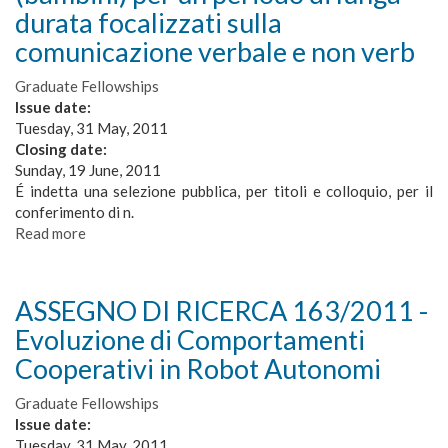
linguistiche
durata focalizzati sulla
in
comunicazione verbale e non verb
robot
umanoidi
Graduate Fellowships
Issue date:
Tuesday, 31 May, 2011
Closing date:
Sunday, 19 June, 2011
É indetta una selezione pubblica, per titoli e colloquio, per il
conferimento di n.
Read more
about
ASSEGNO
DI
RICERCA
ASSEGNO DI RICERCA 163/2011 -
164/2011
Evoluzione di Comportamenti
-
Sviluppo
Cooperativi in Robot Autonomi
di
nuove
Graduate Fellowships
metodologie
Issue date:
per
Tuesday, 31 May, 2011