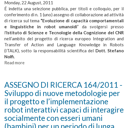
Monday, 22 August, 2011
directed
É indetta una selezione pubblica, per titoli e colloquio, per il
e
conferimento di n. 1 (uno) assegno di collaborazione ad attività
loro
di ricerca sul tema
“Evoluzione di capacità comportamentali
basi
e linguistiche in robot umanoidi
” da svolgersi presso
neurali
l'
Istituto di Scienze e Tecnologie della Cognizione del CNR
nell’ambito del progetto di ricerca europeo Integration and
Transfer of Action and Language Knowledge in Robots
(ITALK), sotto la responsabilità scientifica del
Dott. Stefano
Nolfi.
Read more
about
ASSEGNO
DI
RICERCA
ASSEGNO DI RICERCA 164/2011 -
165/2011
Sviluppo di nuove metodologie per
-
Evoluzione
il progetto e l’implementazione
di
robot interattivi capaci di interagire
capacità
socialmente con esseri umani
comportamentali
e
(bambini) per un periodo di lunga