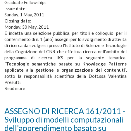
Graduate Fellowships
sulla
Robot
Issue date:
comunicazione
Autonomi
Sunday, 1 May, 2011
verbale
Closing date:
e
Monday, 30 May, 2011
non
É indetta una selezione pubblica, per titoli e colloquio, per il
verb
conferimento di n. 1 (uno) assegni per lo svolgimento di attività
di ricerca da svolgersi presso l'Istituto di Scienze e Tecnologie
della Cognizione del CNR che effettua ricerca nell'ambito del
programma di ricerca IKS per la seguente tematica:
“
Tecnologie semantiche basate su
Knowledge Patterns
applicate alla gestione e organizzazione dei contenuti
”,
sotto la responsabilità scientifica della Dott.ssa Valentina
Presutti.
Read more
about
ASSEGNO
DI
RICERCA
ASSEGNO DI RICERCA 161/2011 -
162/2011
Sviluppo di modelli computazionali
-
Tecnologie
dell'apprendimento basato su