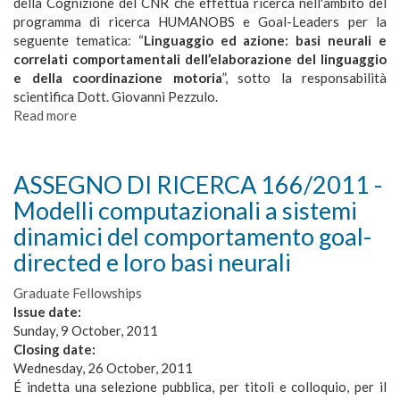
della Cognizione del CNR che effettua ricerca nell'ambito del
Acutattile
programma di ricerca HUMANOBS e Goal-Leaders per la
seguente tematica: “
Linguaggio ed azione: basi neurali e
correlati comportamentali dell’elaborazione del linguaggio
e della coordinazione motoria
”, sotto la responsabilità
scientifica Dott. Giovanni Pezzulo.
Read more
about
ASSEGNO
DI
RICERCA
ASSEGNO DI RICERCA 166/2011 -
159/2011
Modelli computazionali a sistemi
-
Linguaggio
dinamici del comportamento goal-
ed
directed e loro basi neurali
azione:
basi
Graduate Fellowships
neurali
Issue date:
e
Sunday, 9 October, 2011
correlati
Closing date:
comportamentali
Wednesday, 26 October, 2011
dell’elaborazione
É indetta una selezione pubblica, per titoli e colloquio, per il
del