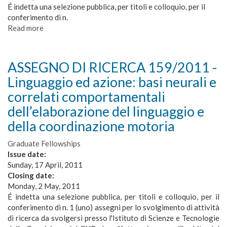
É indetta una selezione pubblica, per titoli e colloquio, per il
conferimento di n.
Read more
about
ASSEGNO
DI
RICERCA
ASSEGNO DI RICERCA 159/2011 -
168/2012
Linguaggio ed azione: basi neurali e
-
Sviluppo
correlati comportamentali
di
dell’elaborazione del linguaggio e
facce
della coordinazione motoria
parlanti
per
Graduate Fellowships
dispositivi
Issue date:
mobile
Sunday, 17 April, 2011
e
Closing date:
integrazione
Monday, 2 May, 2011
con
É indetta una selezione pubblica, per titoli e colloquio, per il
il
conferimento di n. 1 (uno) assegni per lo svolgimento di attività
dispositivo
di ricerca da svolgersi presso l'Istituto di Scienze e Tecnologie
Speaky