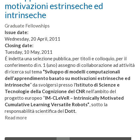
semantiche
motivazioni estrinseche ed
basate
intrinseche
su
Knowledge
Graduate Fellowships
Patterns
Issue date:
applicate
Wednesday, 20 April, 2011
alla
Closing date:
gestione
Tuesday, 10 May, 2011
e
É indetta una selezione pubblica, per titoli e colloquio, per il
organizzazione
conferimento di n. 1 (uno) assegno di collaborazione ad attività
dei
di ricerca sul tema
“Sviluppo di modelli computazionali
contenuti
dell'apprendimento basato su motivazioni estrinseche ed
intrinseche
” da svolgersi presso l'
Istituto di Scienze e
Tecnologie della Cognizione del CNR
nell’ambito del
progetto europeo “
IM-CLeVeR – Intrinsically Motivated
Cumulative Learning Versatile Robots”
, sotto la
responsabilità scientifica del
Dott.
Read more
about
ASSEGNO
DI
RICERCA